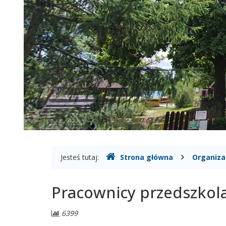
Gdzie
Jesteś tutaj:
Strona główna
Organiza
jesteśmy
Pracownicy przedszkol
Liczba
6399
odwiedzających: