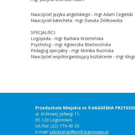
Nauczyciel języka angielskiego - mgr Adam Cegielski
Nauczyciel katecheta: mgr Danuta Ziółkowska
SPECJALIŚCI:
Logopeda - mgr Barbara Krzemińska
Psycholog - mgr Agnieszka Błachocińska
Pedagog specjalny - mgr Monika Rucińska
Nauczyciel współorganizujący kształcenie - mgr King
Stopka
Adres
szkoły,
kontakt
Przedszkole Miejskie nr 9 AKADEMIA PRZYGO
ul. Królowej Jadwigi 11,
05-120 Legionowo
tel./fax: (22) 774-40-33
e-mail:
sekretariat@pm9.legionowo.pl