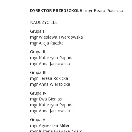
DYREKTOR PRZEDSZKOLA:
mgr Beata Piasecka
NAUCZYCIELE:
Grupa I
mgr Wiesława Twardowska
mgr Alicja Rączka
Grupa II
mgr Katarzyna Papuda
mgr Anna Jankowska
Grupa III
mgr Teresa Rokicka
mgr Anna Wierzbicka
Grupa IV
mgr Ewa Bienias
mgr Katarzyna Papuda
mgr Anna Jankowska
Grupa V
mgr Agnieszka Miller
mgr Justyna Brańska-Adam