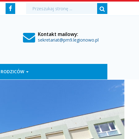
Media
Wyszukiwarka
Wyszukiwana
Formularz
Facebook
fraza:
Szukaj
społecznościowe
wyszukiwania
Kontakt mailowy:
sekretariat@pm9.legionowo.pl
 RODZICÓW