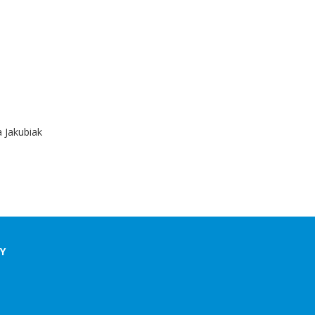
a Jakubiak
DY