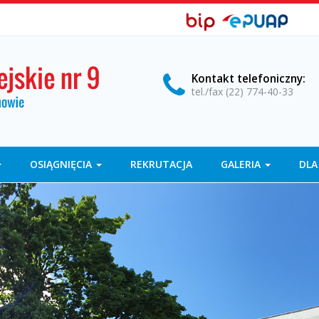
BIP,
Biuletyn
EPUAP
Informacji
ePUAP
Publicznej
Kontakt
telefoniczny
:
tel./fax (22) 774-40-33
OSIĄGNIĘCIA
REKRUTACJA
GALERIA
DLA