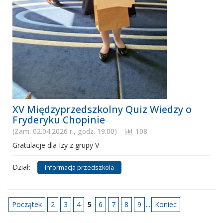
XV Międzyprzedszkolny Quiz Wiedzy o
Fryderyku Chopinie
(Zam: 02.04.2026 r., godz. 19.00)
108
Gratulacje dla Izy z grupy V
Dział:
Informacja przedszkola
Początek
2
3
4
5
6
7
8
9
...
Koniec