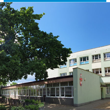
główne
nawigac