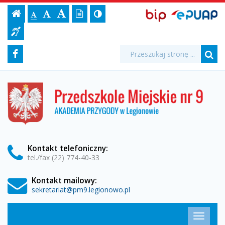
Archiwum
Ustawienia
BIP,
Czcionka,
Strona
-
Wersja
Kontrast
-
Biuletyn
-
EPUAP
jej
Czcionka
Informacji
aktualności:
strony
tekstowa
ePUAP
Czcionka
(włącz/wyłącz)
główna
Czcionka
Informacja
rozmiar
standardowa
Publicznej
powiększona
duża
na
dla
wszystkie
Media
Wyszukiwarka
stronie:
Wyszukiwana
Formularz
Facebook
niesłyszących
fraza:
kategorie
Szu
społecznościowe
wyszukiwania
-
Przedszkole
Miejskie
Przedszkole
nr
9
Miejskie
w
Legionowie
nr
Kontakt
telefoniczny
:
tel./fax (22) 774-40-33
9
Kontakt mailowy:
w
sekretariat@pm9.legionowo.pl
Legionowie
Menu
Przełąc