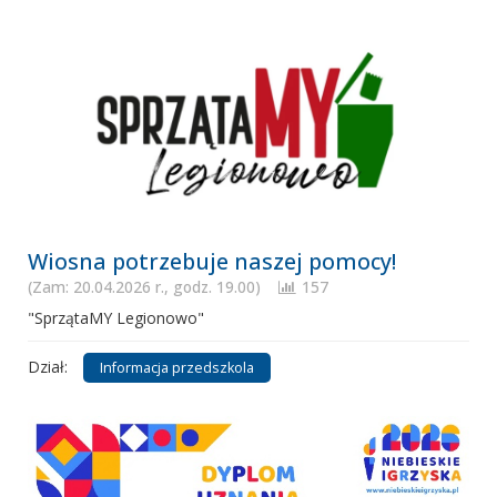
Wiosna potrzebuje naszej pomocy!
(Zam: 20.04.2026 r., godz. 19.00)
157
"SprzątaMY Legionowo"
Dział:
Informacja przedszkola