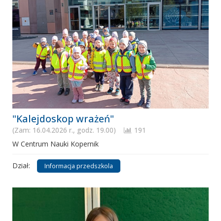
"Kalejdoskop wrażeń"
(Zam: 16.04.2026 r., godz. 19.00)
191
W Centrum Nauki Kopernik
Dział:
Informacja przedszkola