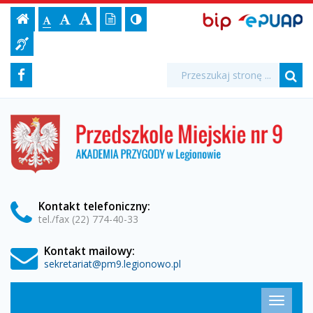
Raport
Ustawienia
BIP,
Czcionka,
Strona
-
Wersja
Kontrast
-
Biuletyn
-
EPUAP
jej
Czcionka
Informacji
o
strony
tekstowa
ePUAP
Czcionka
(włącz/wyłącz)
główna
Czcionka
Informacja
rozmiar
standardowa
Publicznej
powiększona
duża
na
dla
stanie
Media
Wyszukiwarka
stronie:
Wyszukiwana
Formularz
Facebook
niesłyszących
fraza:
zapewnienia
Szu
społecznościowe
wyszukiwania
dostępności
Przedszkole
Miejskie
podmiotu
nr
9
publicznego
w
Legionowie
-
Kontakt
telefoniczny
:
tel./fax (22) 774-40-33
Przedszkole
Kontakt mailowy:
Miejskie
sekretariat@pm9.legionowo.pl
nr
Menu
Przełąc