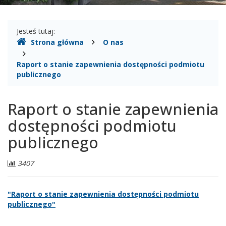
Gdzie
Jesteś tutaj:
Strona główna
O nas
jesteśmy
Raport o stanie zapewnienia dostępności podmiotu
publicznego
Raport o stanie zapewnienia
dostępności podmiotu
publicznego
Liczba
3407
odwiedzających:
"Raport o stanie zapewnienia dostępności podmiotu
publicznego"