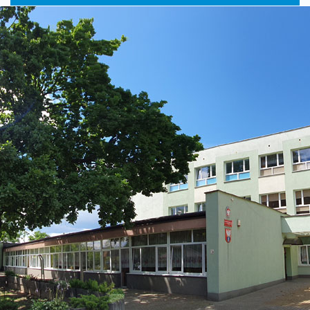
główne
nawigac