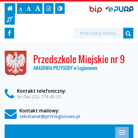
Pracownicy
Ustawienia
BIP,
Czcionka,
Strona
-
Wersja
Kontrast
-
Biuletyn
-
EPUAP
jej
Czcionka
Informacji
przedszkola
strony
tekstowa
ePUAP
Czcionka
(włącz/wyłącz)
główna
Czcionka
Informacja
rozmiar
standardowa
Publicznej
powiększona
duża
na
dla
-
Media
Wyszukiwarka
stronie:
Wyszukiwana
Formularz
Facebook
niesłyszących
fraza:
Przedszkole
Szu
społecznościowe
wyszukiwania
Miejskie
Przedszkole
Miejskie
nr
nr
9
9
w
Legionowie
w
Kontakt
telefoniczny
:
tel./fax (22) 774-40-33
Legionowie
Kontakt mailowy:
sekretariat@pm9.legionowo.pl
Menu
Przełąc