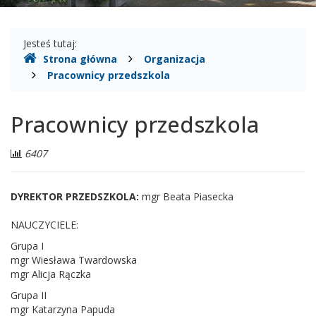
Gdzie
Jesteś tutaj:
Strona główna
Organizacja
jesteśmy
Pracownicy przedszkola
Pracownicy przedszkola
Liczba
6407
odwiedzających:
DYREKTOR PRZEDSZKOLA:
mgr Beata Piasecka
NAUCZYCIELE:
Grupa I
mgr Wiesława Twardowska
mgr Alicja Rączka
Grupa II
mgr Katarzyna Papuda