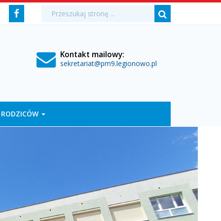
Media
Wyszukiwarka
Wyszukiwana
Formularz
Facebook
fraza:
Szukaj
społecznościowe
wyszukiwania
Kontakt mailowy:
sekretariat@pm9.legionowo.pl
 RODZICÓW