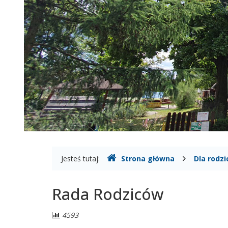
Gdzie
Jesteś tutaj:
Strona główna
Dla rodz
jesteśmy
Rada Rodziców
Liczba
4593
odwiedzających: