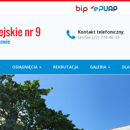
BIP,
Biuletyn
EPUAP
Informacji
ePUAP
Publicznej
Kontakt
telefoniczny
:
tel./fax (22) 774-40-33
OSIĄGNIĘCIA
REKRUTACJA
GALERIA
DLA