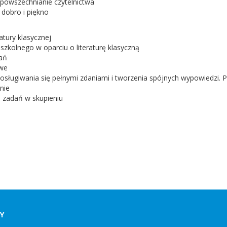
upowszechnianie czytelnictwa
dobro i piękno
atury klasycznej
kolnego w oparciu o literaturę klasyczną
dań
iwe
osługiwania się pełnymi zdaniami i tworzenia spójnych wypowiedzi. 
nie
 zadań w skupieniu
DY