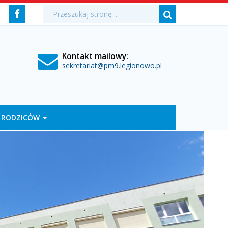
Media
Wyszukiwarka
Wyszukiwana
Formularz
Facebook
fraza:
Szukaj
społecznościowe
wyszukiwania
Kontakt mailowy:
sekretariat@pm9.legionowo.pl
 RODZICÓW