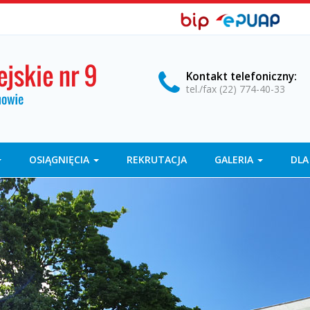
BIP,
Biuletyn
EPUAP
Informacji
ePUAP
Publicznej
Kontakt
telefoniczny
:
tel./fax (22) 774-40-33
OSIĄGNIĘCIA
REKRUTACJA
GALERIA
DLA