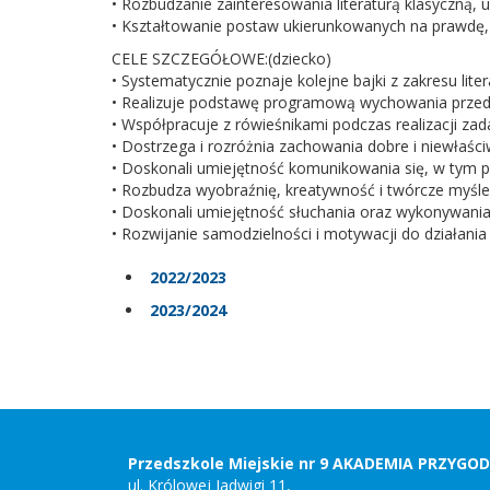
• Rozbudzanie zainteresowania literaturą klasyczną, 
• Kształtowanie postaw ukierunkowanych na prawdę, 
CELE SZCZEGÓŁOWE:(dziecko)
• Systematycznie poznaje kolejne bajki z zakresu liter
• Realizuje podstawę programową wychowania przedsz
• Współpracuje z rówieśnikami podczas realizacji za
• Dostrzega i rozróżnia zachowania dobre i niewłaśc
• Doskonali umiejętność komunikowania się, w tym p
• Rozbudza wyobraźnię, kreatywność i twórcze myśle
• Doskonali umiejętność słuchania oraz wykonywania
• Rozwijanie samodzielności i motywacji do działania
2022/2023
2023/2024
Stopka
Adres
szkoły,
kontakt
Przedszkole Miejskie nr 9 AKADEMIA PRZYGO
ul. Królowej Jadwigi 11,