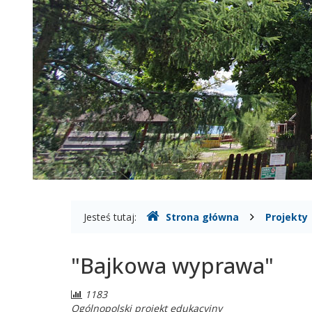
Gdzie
Jesteś tutaj:
Strona główna
Projekty
jesteśmy
"Bajkowa wyprawa"
Liczba
1183
odwiedzających:
Ogólnopolski projekt edukacyjny