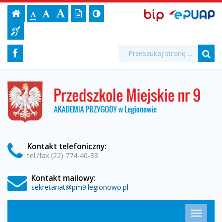
Jubileusze
Ustawienia
BIP,
Czcionka,
Strona
-
Wersja
Kontrast
-
Biuletyn
-
EPUAP
jej
Czcionka
Informacji
-
strony
tekstowa
ePUAP
Czcionka
(włącz/wyłącz)
główna
Czcionka
Informacja
rozmiar
standardowa
Publicznej
powiększona
duża
na
dla
Przedszkole
Media
Wyszukiwarka
stronie:
Wyszukiwana
Formularz
Facebook
niesłyszących
fraza:
Miejskie
Szu
społecznościowe
wyszukiwania
nr
Przedszkole
Miejskie
9
nr
9
w
w
Legionowie
Legionowie
Kontakt
telefoniczny
:
tel./fax (22) 774-40-33
Kontakt mailowy:
sekretariat@pm9.legionowo.pl
Menu
Przełąc