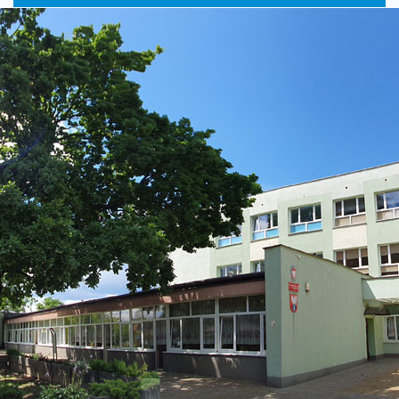
główne
nawigac