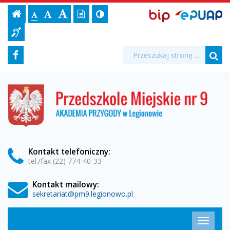
I
Ustawienia
BIP,
Czcionka,
Strona
-
Wersja
Kontrast
-
Biuletyn
-
EPUAP
jej
Czcionka
Informacji
Festiwal
strony
tekstowa
ePUAP
Czcionka
(włącz/wyłącz)
główna
Czcionka
Informacja
rozmiar
standardowa
Publicznej
powiększona
duża
na
dla
Nauki
Media
Wyszukiwarka
stronie:
Wyszukiwana
Formularz
Facebook
niesłyszących
fraza:
"Oszczędzam
Szu
społecznościowe
wyszukiwania
energię
Przedszkole
Miejskie
-
nr
9
chronię
w
Legionowie
klimat"
Kontakt
telefoniczny
:
tel./fax (22) 774-40-33
-
Kontakt mailowy:
Przedszkole
sekretariat@pm9.legionowo.pl
Miejskie
Menu
Przełąc