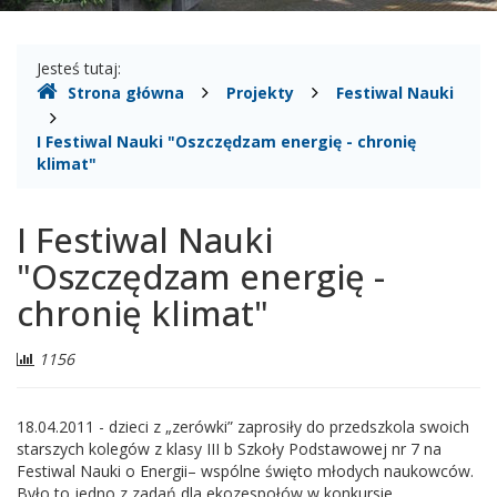
Gdzie
Jesteś tutaj:
Strona główna
Projekty
Festiwal Nauki
jesteśmy
I Festiwal Nauki "Oszczędzam energię - chronię
klimat"
I Festiwal Nauki
"Oszczędzam energię -
chronię klimat"
Liczba
1156
odwiedzających:
18.04.2011 - dzieci z „zerówki” zaprosiły do przedszkola swoich
starszych kolegów z klasy III b Szkoły Podstawowej nr 7 na
Festiwal Nauki o Energii– wspólne święto młodych naukowców.
Było to jedno z zadań dla ekozespołów w konkursie