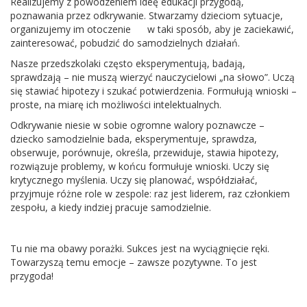
Realizujemy z powodzeniem ideę edukacji przygodą,
poznawania przez odkrywanie. Stwarzamy dzieciom sytuacje,
organizujemy im otoczenie w taki sposób, aby je zaciekawić,
zainteresować, pobudzić do samodzielnych działań.
Nasze przedszkolaki często eksperymentują, badają,
sprawdzają – nie muszą wierzyć nauczycielowi „na słowo”. Uczą
się stawiać hipotezy i szukać potwierdzenia. Formułują wnioski –
proste, na miarę ich możliwości intelektualnych.
Odkrywanie niesie w sobie ogromne walory poznawcze –
dziecko samodzielnie bada, eksperymentuje, sprawdza,
obserwuje, porównuje, określa, przewiduje, stawia hipotezy,
rozwiązuje problemy, w końcu formułuje wnioski. Uczy się
krytycznego myślenia. Uczy się planować, współdziałać,
przyjmuje różne role w zespole: raz jest liderem, raz członkiem
zespołu, a kiedy indziej pracuje samodzielnie.
Tu nie ma obawy porażki. Sukces jest na wyciągnięcie ręki.
Towarzyszą temu emocje – zawsze pozytywne. To jest
przygoda!