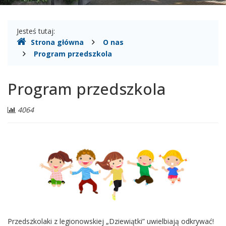
Gdzie
Jesteś tutaj:
Strona główna
O nas
jesteśmy
Program przedszkola
Program przedszkola
Liczba
4064
odwiedzających:
Przedszkolaki z legionowskiej „Dziewiątki” uwielbiają odkrywać!