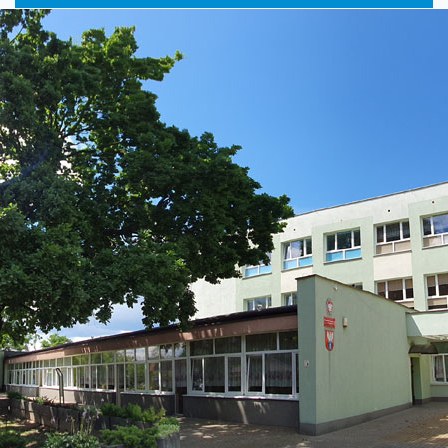
główne
nawigac