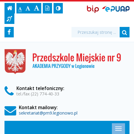
Program
Ustawienia
BIP,
Czcionka,
Strona
-
Wersja
Kontrast
-
Biuletyn
-
EPUAP
jej
Czcionka
Informacji
przedszkola
strony
tekstowa
ePUAP
Czcionka
(włącz/wyłącz)
główna
Czcionka
Informacja
rozmiar
standardowa
Publicznej
powiększona
duża
na
dla
-
Media
Wyszukiwarka
stronie:
Wyszukiwana
Formularz
Facebook
niesłyszących
fraza:
Przedszkole
Szu
społecznościowe
wyszukiwania
Miejskie
Przedszkole
Miejskie
nr
nr
9
9
w
Legionowie
w
Kontakt
telefoniczny
:
tel./fax (22) 774-40-33
Legionowie
Kontakt mailowy:
sekretariat@pm9.legionowo.pl
Menu
Przełąc