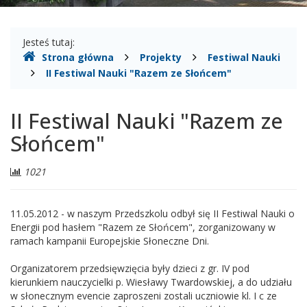
Gdzie
Jesteś tutaj:
Strona główna
Projekty
Festiwal Nauki
jesteśmy
II Festiwal Nauki "Razem ze Słońcem"
II Festiwal Nauki "Razem ze
Słońcem"
Liczba
1021
odwiedzających:
11.05.2012 - w naszym Przedszkolu odbył się II Festiwal Nauki o
Energii pod hasłem "Razem ze Słońcem", zorganizowany w
ramach kampanii Europejskie Słoneczne Dni.
Organizatorem przedsięwzięcia były dzieci z gr. IV pod
kierunkiem nauczycielki p. Wiesławy Twardowskiej, a do udziału
w słonecznym evencie zaproszeni zostali uczniowie kl. I c ze