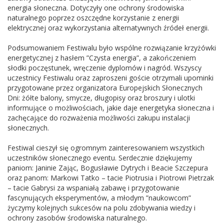
energia słoneczna. Dotyczyły one ochrony środowiska
naturalnego poprzez oszczędne korzystanie z energii
elektrycznej oraz wykorzystania alternatywnych źródeł energii.
Podsumowaniem Festiwalu było wspólne rozwiązanie krzyżówki
energetycznej z hasłem ”Czysta energia”, a zakończeniem
słodki poczęstunek, wręczenie dyplomów i nagród. Wszyscy
uczestnicy Festiwalu oraz zaproszeni goście otrzymali upominki
przygotowane przez organizatora Europejskich Słonecznych
Dni: żółte balony, smycze, długopisy oraz broszury i ulotki
informujące o możliwościach, jakie daje energetyka słoneczna i
zachęcające do rozważenia możliwości zakupu instalacji
słonecznych.
Festiwal cieszył się ogromnym zainteresowaniem wszystkich
uczestników słonecznego eventu. Serdecznie dziękujemy
paniom: Janinie Zając, Bogusławie Dytrych i Beacie Szczepura
oraz panom: Markowi Tatko – tacie Piotrusia i Piotrowi Pietrzak
– tacie Gabrysi za wspaniałą zabawę i przygotowanie
fascynujących eksperymentów, a młodym ”naukowcom”
życzymy kolejnych sukcesów na polu zdobywania wiedzy i
ochrony zasobów środowiska naturalnego.