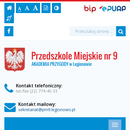
II
Ustawienia
BIP,
Czcionka,
Strona
-
Wersja
Kontrast
-
Biuletyn
-
EPUAP
jej
Czcionka
Informacji
Festiwal
strony
tekstowa
ePUAP
Czcionka
(włącz/wyłącz)
główna
Czcionka
Informacja
rozmiar
standardowa
Publicznej
powiększona
duża
na
dla
Nauki
Media
Wyszukiwarka
stronie:
Wyszukiwana
Formularz
Facebook
niesłyszących
fraza:
"Razem
Szu
społecznościowe
wyszukiwania
ze
Przedszkole
Miejskie
Słońcem"
nr
9
-
w
Legionowie
Przedszkole
Kontakt
telefoniczny
:
tel./fax (22) 774-40-33
Miejskie
Kontakt mailowy:
nr
sekretariat@pm9.legionowo.pl
9
Menu
Przełąc