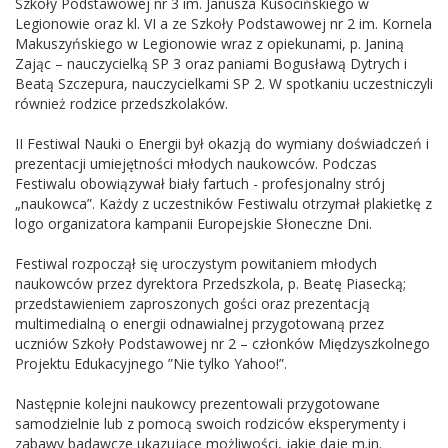
Szkoły Podstawowej nr 3 im. Janusza Kusocińskiego w
Legionowie oraz kl. VI a ze Szkoły Podstawowej nr 2 im. Kornela
Makuszyńskiego w Legionowie wraz z opiekunami, p. Janiną
Zając – nauczycielką SP 3 oraz paniami Bogusławą Dytrych i
Beatą Szczepura, nauczycielkami SP 2. W spotkaniu uczestniczyli
również rodzice przedszkolaków.
II Festiwal Nauki o Energii był okazją do wymiany doświadczeń i
prezentacji umiejętności młodych naukowców. Podczas
Festiwalu obowiązywał biały fartuch - profesjonalny strój
„naukowca”. Każdy z uczestników Festiwalu otrzymał plakietkę z
logo organizatora kampanii Europejskie Słoneczne Dni.
Festiwal rozpoczął się uroczystym powitaniem młodych
naukowców przez dyrektora Przedszkola, p. Beatę Piasecką;
przedstawieniem zaproszonych gości oraz prezentacją
multimedialną o energii odnawialnej przygotowaną przez
uczniów Szkoły Podstawowej nr 2 – członków Międzyszkolnego
Projektu Edukacyjnego ”Nie tylko Yahoo!”.
Następnie kolejni naukowcy prezentowali przygotowane
samodzielnie lub z pomocą swoich rodziców eksperymenty i
zabawy badawcze ukazujące możliwości, jakie daje m.in.