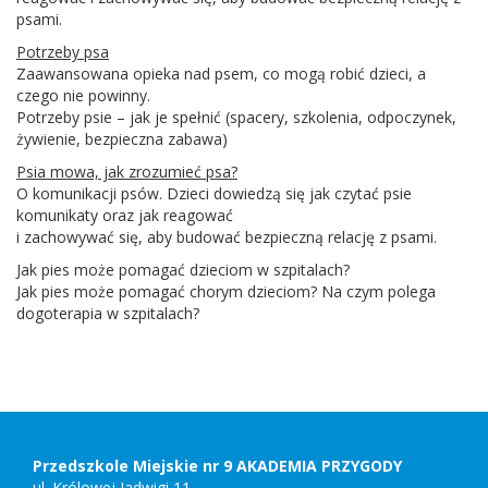
psami.
Potrzeby psa
Zaawansowana opieka nad psem, co mogą robić dzieci, a
czego nie powinny.
Potrzeby psie – jak je spełnić (spacery, szkolenia, odpoczynek,
żywienie, bezpieczna zabawa)
Psia mowa, jak zrozumieć psa?
O komunikacji psów. Dzieci dowiedzą się jak czytać psie
komunikaty oraz jak reagować
i zachowywać się, aby budować bezpieczną relację z psami.
Jak pies może pomagać dzieciom w szpitalach?
Jak pies może pomagać chorym dzieciom? Na czym polega
dogoterapia w szpitalach?
Stopka
Adres
szkoły,
kontakt
Przedszkole Miejskie nr 9 AKADEMIA PRZYGODY
ul. Królowej Jadwigi 11,