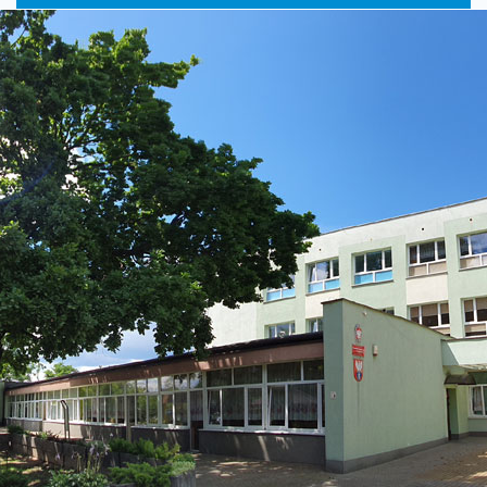
główne
nawigac