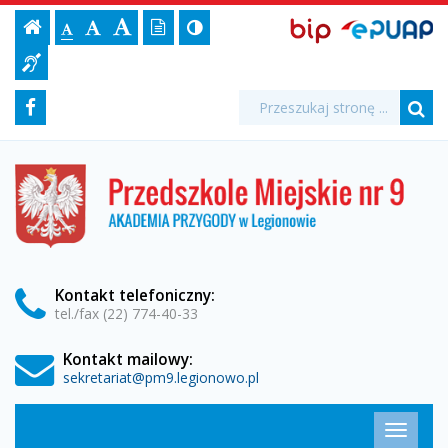
"Psia
Ustawienia
BIP,
Czcionka,
Strona
-
Wersja
Kontrast
-
Biuletyn
-
EPUAP
jej
Czcionka
Informacji
lekcja"
strony
tekstowa
ePUAP
Czcionka
(włącz/wyłącz)
główna
Czcionka
Informacja
rozmiar
standardowa
Publicznej
powiększona
duża
na
dla
-
Media
Wyszukiwarka
stronie:
Wyszukiwana
Formularz
Facebook
niesłyszących
fraza:
Przedszkole
Szu
społecznościowe
wyszukiwania
Miejskie
Przedszkole
Miejskie
nr
nr
9
9
w
Legionowie
w
Kontakt
telefoniczny
:
tel./fax (22) 774-40-33
Legionowie
Kontakt mailowy:
sekretariat@pm9.legionowo.pl
Menu
Przełąc