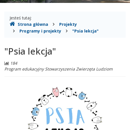
Gdzie
Jesteś tutaj:
Strona główna
Projekty
jesteśmy
Programy i projekty
"Psia lekcja"
"Psia lekcja"
Liczba
184
odwiedzających:
Program edukacyjny Stowarzyszenia Zwierzęta Ludziom