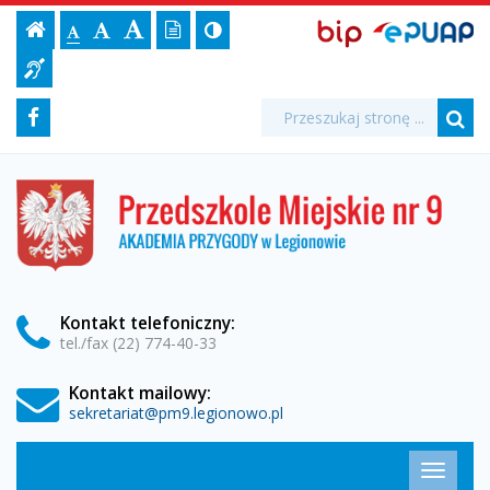
"TRAA-
Ustawienia
BIP,
Czcionka,
Strona
-
Wersja
Kontrast
-
Biuletyn
-
EPUAP
jej
Czcionka
Informacji
ch"
strony
tekstowa
ePUAP
Czcionka
(włącz/wyłącz)
główna
Czcionka
Informacja
rozmiar
standardowa
Publicznej
powiększona
duża
na
dla
w
Media
Wyszukiwarka
stronie:
Wyszukiwana
Formularz
Facebook
niesłyszących
fraza:
Warszawie
Szu
społecznościowe
wyszukiwania
-
Przedszkole
Miejskie
Przedszkole
nr
9
Miejskie
w
Legionowie
nr
Kontakt
telefoniczny
:
tel./fax (22) 774-40-33
9
Kontakt mailowy:
w
sekretariat@pm9.legionowo.pl
Legionowie
Menu
Przełąc