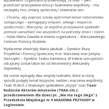
wyzwaniami. Organizatorzy podkreślają, że teatr – jako
przestrzeń przeżywania emocji i budowania wspólnoty – ma
niezwykłą moc zmiany społecznej i otwierania serc.
– Chcemy, aby poprzez sztukę wybrzmiał temat rodzicielstwa
zastępczego – wymagający empatii, odwagi i wsparcia
społeczności. Wierzymy, że wspólne przeżywanie spektakli
pomoże uwrażliwić nas wszystkich na potrzeby dzieci i rodzin
– mówi Marta Zawada w imieniu organizatora – Warszawskiego
Centrum Pomocy Rodzinie.
Wydarzenie otworzyły Marta Jakubiak – Dyrektor Biura
Projektów i Pomocy Społecznej m.st. Warszawy oraz Justyna
Sieńczyłło – Dyrektor Teatru Kamienica. W trakcie uroczystości
odczytany został także list od Wiceministry Aleksandry
Gajewskiej.
Na scenie wystąpiły dwa zespoły teatralne, które w różny
sposób podjęły temat kryzysów, nadziei i znaczenia wspólnoty:
Teatr RUBUS z finałowym spektaklem „Kryzys” oraz
Teatr
Rodziców Aktorów-Amatorów (TRAA-ch) z
przedstawieniem dla dzieci pt. „Nie ma tego złego” z
Przedszkola Miejskiego nr 9 AKADEMIA PRZYGODY w
Legionowie.