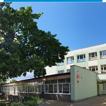
główne
nawigac