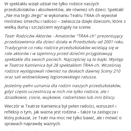
W spektaklu wzięli udział nie tylko rodzice naszych
przedszkolaków i absolwentów, ale również ich dzieci. Spektakl
„Nie ma tego złego” w wykonaniu Teatru TRAA-ch wywołał
mnóstwo śmiechu i radości – zwłaszcza dzięki dzieciom, które z
wielką dumą i szczęściem wystąpiły na scenie.
Teatr Rodziców Aktorów - Amatorów "TRAA-ch" prezentujący
przedstawienia dla dzieci działa w Przedszkolu od 2001 roku.
Tradycyjnie co roku rodzice przedszkolaków wcielają się w
role aktorów i w tajemnicy przed dziećmi przygotowują
spektakle dla swoich pociech. Najczęściej są to bajki. Występ
w Teatrze Kamienica był 28 spektaklem TRAA-ch. Wcześniej
rodzice występowali również na deskach dawnej Sceny 210
oraz sali widowiskowej legionowskiego ratusza.
Jesteśmy pełni uznania dla rodzin naszych przedszkolaków,
gdyż często uczestniczą w nich nie tylko rodzice, ale i
dziadkowie, ciocie, wujkowie, rodzeństwo lub inni bliscy.
Wieczór w Teatrze Kamienica był pełen radości, wzruszeń i
refleksji o tym, jak ważna jest rodzina – także ta zastępcza i
który pokazał, że Teatr ma moc nie tylko bawić, ale i mówić o
sprawach naprawdę ważnych.