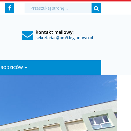
Media
Wyszukiwarka
Wyszukiwana
Formularz
Facebook
fraza:
Szukaj
społecznościowe
wyszukiwania
Kontakt mailowy:
sekretariat@pm9.legionowo.pl
 RODZICÓW