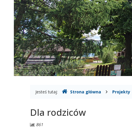
Gdzie
Jesteś tutaj:
Strona główna
Projekty
jesteśmy
Dla rodziców
Liczba
861
odwiedzających: