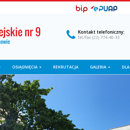
BIP,
Biuletyn
EPUAP
Informacji
ePUAP
Publicznej
Kontakt
telefoniczny
:
tel./fax (22) 774-40-33
OSIĄGNIĘCIA
REKRUTACJA
GALERIA
DLA