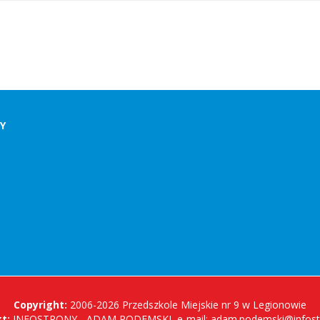
DY
Copyright:
2006-2026 Przedszkole Miejskie nr 9 w Legionowie
t:
INFOSTRONY - ADAM PODEMSKI, e-mail:
adam.podemski@infostr