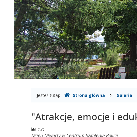
Gdzie
Jesteś tutaj:
Strona główna
Galeria
jesteśmy
"Atrakcje, emocje i edu
Liczba
131
odwiedzających:
Dzień Otwarty w Centrum Szkolenia Policji