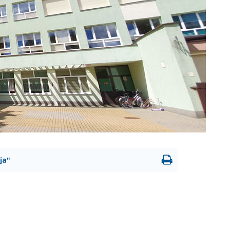
Drukowanie
ja"
strony