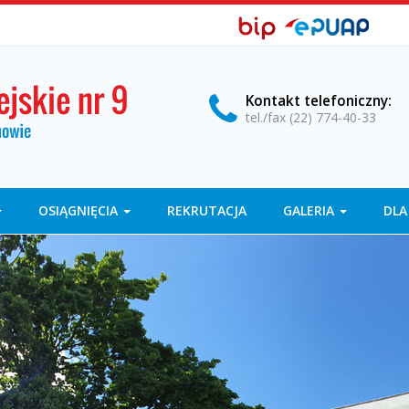
BIP,
Biuletyn
EPUAP
Informacji
ePUAP
Publicznej
Kontakt
telefoniczny
:
tel./fax (22) 774-40-33
OSIĄGNIĘCIA
REKRUTACJA
GALERIA
DLA