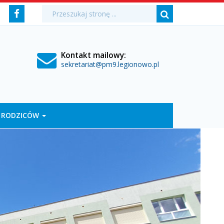
Media
Wyszukiwarka
Wyszukiwana
Formularz
Facebook
fraza:
Szukaj
społecznościowe
wyszukiwania
Kontakt mailowy:
sekretariat@pm9.legionowo.pl
 RODZICÓW