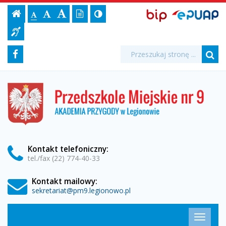
"Dziś
Ustawienia
BIP,
Czcionka,
Strona
-
Wersja
Kontrast
-
Biuletyn
-
EPUAP
jej
Czcionka
Informacji
jest
strony
tekstowa
ePUAP
Czcionka
(włącz/wyłącz)
główna
Czcionka
Informacja
rozmiar
standardowa
Publicznej
powiększona
duża
na
dla
dziecka
Media
Wyszukiwarka
stronie:
Wyszukiwana
Formularz
Facebook
niesłyszących
fraza:
dzień!"
Szu
społecznościowe
wyszukiwania
-
Przedszkole
Miejskie
Przedszkole
nr
9
Miejskie
w
Legionowie
nr
Kontakt
telefoniczny
:
tel./fax (22) 774-40-33
9
Kontakt mailowy:
w
sekretariat@pm9.legionowo.pl
Legionowie
Menu
Przełąc