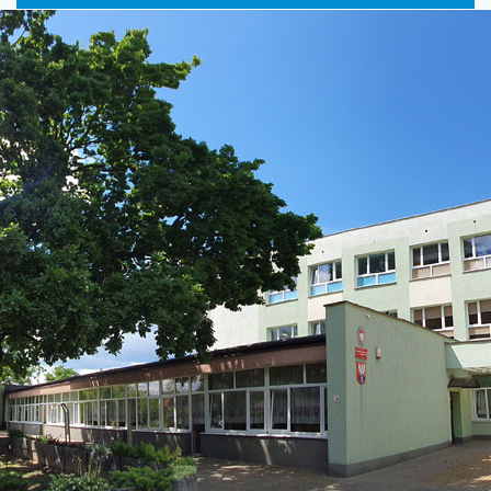
główne
nawigac