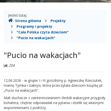
Gdzie
Jesteś tutaj:
Strona główna
Projekty
jesteśmy
Programy i projekty
"Cała Polska czyta dzieciom"
"Pucio na wakacjach"
"Pucio na wakacjach"
Liczba
204
odwiedzających:
12.06.2026 - w grupie I i III gościliśmy p. Agnieszkę Rzeszutek,
mamę Tymka i Gabrysi, która przeczytała dzieciom książkę pt.
„Pucio na wakacjach”.
Mali słuchacze z zainteresowaniem śledzili wakacyjne przygody
bohatera, chętnie odpowiadali na pytania i dzielili się własnymi
wspomnieniami z podróży.