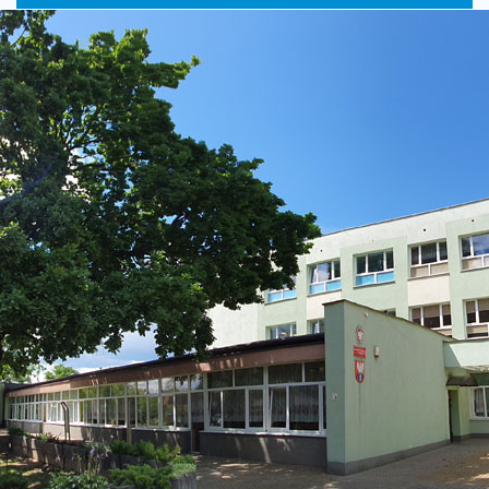
główne
nawigac