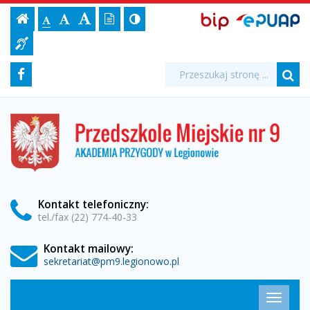
"Pucio
Ustawienia
BIP,
Czcionka,
Strona
-
Wersja
Kontrast
-
Biuletyn
-
EPUAP
jej
Czcionka
Informacji
na
strony
tekstowa
ePUAP
Czcionka
(włącz/wyłącz)
główna
Czcionka
Informacja
rozmiar
standardowa
Publicznej
powiększona
duża
na
dla
wakacjach"
Media
Wyszukiwarka
stronie:
Wyszukiwana
Formularz
Facebook
niesłyszących
fraza:
-
Szu
społecznościowe
wyszukiwania
Przedszkole
Przedszkole
Miejskie
Miejskie
nr
9
nr
w
Legionowie
9
Kontakt
telefoniczny
:
tel./fax (22) 774-40-33
w
Kontakt mailowy:
Legionowie
sekretariat@pm9.legionowo.pl
Menu
Przełąc