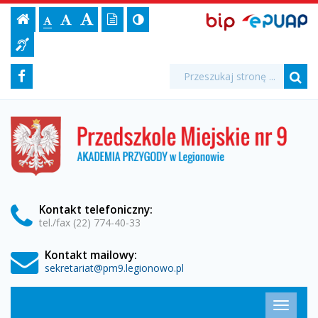
"Święto
Ustawienia
BIP,
Czcionka,
Strona
-
Wersja
Kontrast
-
Biuletyn
-
EPUAP
jej
Czcionka
Informacji
Drzewa
strony
tekstowa
ePUAP
Czcionka
(włącz/wyłącz)
główna
Czcionka
Informacja
rozmiar
standardowa
Publicznej
powiększona
duża
na
dla
w
Media
Wyszukiwarka
stronie:
Wyszukiwana
Formularz
Facebook
niesłyszących
fraza:
Przedszkolu
Szu
społecznościowe
wyszukiwania
Miejskim
Przedszkole
Miejskie
nr
nr
9
9
w
Legionowie
w
Kontakt
telefoniczny
:
tel./fax (22) 774-40-33
Legionowie"
Kontakt mailowy:
-
sekretariat@pm9.legionowo.pl
Przedszkole
Menu
Przełąc