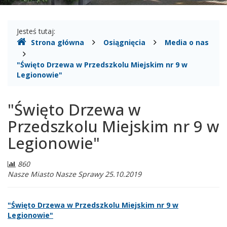
Gdzie
Jesteś tutaj:
Strona główna
Osiągnięcia
Media o nas
jesteśmy
"Święto Drzewa w Przedszkolu Miejskim nr 9 w
Legionowie"
"Święto Drzewa w
Przedszkolu Miejskim nr 9 w
Legionowie"
Liczba
860
odwiedzających:
Nasze Miasto Nasze Sprawy 25.10.2019
"Święto Drzewa w Przedszkolu Miejskim nr 9 w
Legionowie"