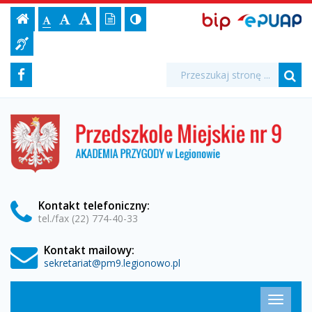
"Dzieci
Ustawienia
BIP,
Czcionka,
Strona
-
Wersja
Kontrast
-
Biuletyn
-
EPUAP
jej
Czcionka
Informacji
w
strony
tekstowa
ePUAP
Czcionka
(włącz/wyłącz)
główna
Czcionka
Informacja
rozmiar
standardowa
Publicznej
powiększona
duża
na
dla
Sieci"
Media
Wyszukiwarka
stronie:
Wyszukiwana
Formularz
Facebook
niesłyszących
fraza:
-
Szu
społecznościowe
wyszukiwania
Przedszkole
Przedszkole
Miejskie
Miejskie
nr
9
nr
w
Legionowie
9
Kontakt
telefoniczny
:
tel./fax (22) 774-40-33
w
Kontakt mailowy:
Legionowie
sekretariat@pm9.legionowo.pl
Menu
Przełąc