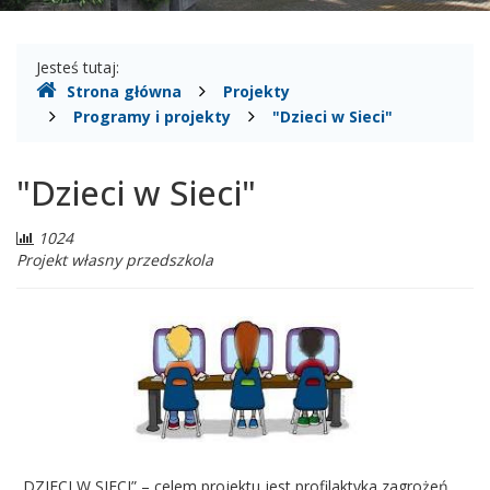
Gdzie
Jesteś tutaj:
Strona główna
Projekty
jesteśmy
Programy i projekty
"Dzieci w Sieci"
"Dzieci w Sieci"
Liczba
1024
odwiedzających:
Projekt własny przedszkola
„DZIECI W SIECI” – celem projektu jest profilaktyka zagrożeń,