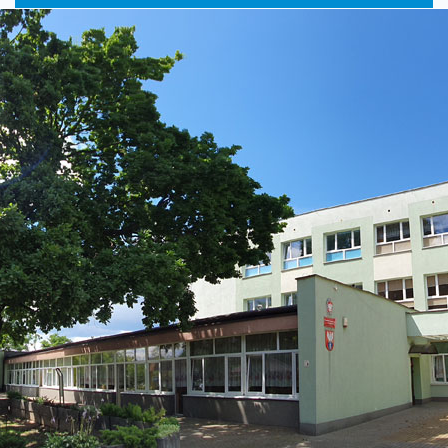
główne
nawigac