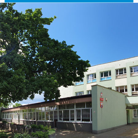
główne
nawigac