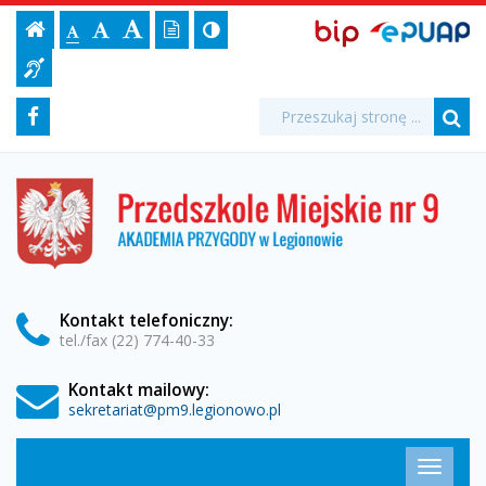
"Kreatywne
Ustawienia
BIP,
Czcionka,
Strona
-
Wersja
Kontrast
-
Biuletyn
-
EPUAP
jej
Czcionka
Informacji
prace
strony
tekstowa
ePUAP
Czcionka
(włącz/wyłącz)
główna
Czcionka
Informacja
rozmiar
standardowa
Publicznej
powiększona
duża
na
dla
plastyczne"
Media
Wyszukiwarka
stronie:
Wyszukiwana
Formularz
Facebook
niesłyszących
fraza:
-
Szu
społecznościowe
wyszukiwania
Przedszkole
Przedszkole
Miejskie
Miejskie
nr
9
nr
w
Legionowie
9
Kontakt
telefoniczny
:
tel./fax (22) 774-40-33
w
Kontakt mailowy:
Legionowie
sekretariat@pm9.legionowo.pl
Menu
Przełąc