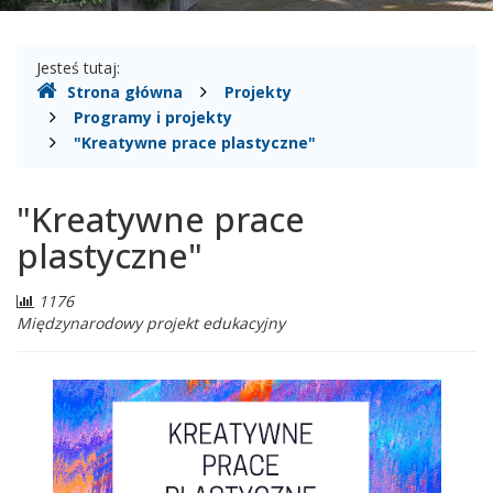
Gdzie
Jesteś tutaj:
Strona główna
Projekty
jesteśmy
Programy i projekty
"Kreatywne prace plastyczne"
"Kreatywne prace
plastyczne"
Liczba
1176
odwiedzających:
Międzynarodowy projekt edukacyjny