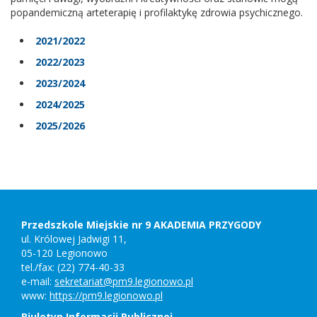
popandemiczną arteterapię i profilaktykę zdrowia psychicznego.
2021/2022
2022/2023
2023/2024
2024/2025
2025/2026
Stopka
Adres
szkoły,
kontakt
Przedszkole Miejskie nr 9 AKADEMIA PRZYGODY
ul. Królowej Jadwigi 11,
05-120 Legionowo
tel./fax: (22) 774-40-33
e-mail:
sekretariat@pm9.legionowo.pl
www:
https://pm9.legionowo.pl
Biuletyn Informacji Publicznej