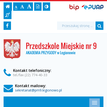
"Emocja"
Ustawienia
BIP,
Czcionka,
Strona
-
Wersja
Kontrast
-
Biuletyn
-
EPUAP
jej
Czcionka
Informacji
-
strony
tekstowa
ePUAP
Czcionka
(włącz/wyłącz)
główna
Czcionka
Informacja
rozmiar
standardowa
Publicznej
powiększona
duża
na
dla
Przedszkole
Media
Wyszukiwarka
stronie:
Wyszukiwana
Formularz
Facebook
niesłyszących
fraza:
Miejskie
Szu
społecznościowe
wyszukiwania
nr
Przedszkole
Miejskie
9
nr
9
w
w
Legionowie
Legionowie
Kontakt
telefoniczny
:
tel./fax (22) 774-40-33
Kontakt mailowy:
sekretariat@pm9.legionowo.pl
Menu
Przełąc