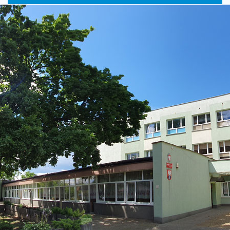
główne
nawigac