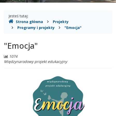
Gdzie
Jesteś tutaj:
Strona główna
Projekty
jesteśmy
Programy i projekty
"Emocja"
"Emocja"
Liczba
1074
odwiedzających:
Międzynarodowy projekt edukacyjny