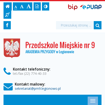
Fundusz
Ustawienia
BIP,
Czcionka,
Strona
-
Wersja
Kontrast
-
Biuletyn
-
EPUAP
jej
Czcionka
Informacji
Narodów
strony
tekstowa
ePUAP
Czcionka
(włącz/wyłącz)
główna
Czcionka
Informacja
rozmiar
standardowa
Publicznej
powiększona
duża
na
dla
Zjednoczonych
Media
Wyszukiwarka
stronie:
Wyszukiwana
Formularz
Facebook
niesłyszących
fraza:
na
Szu
społecznościowe
wyszukiwania
rzecz
Przedszkole
Miejskie
Dzieci
nr
9
-
w
Legionowie
UNICEF
Kontakt
telefoniczny
:
tel./fax (22) 774-40-33
-
Kontakt mailowy:
Przedszkole
sekretariat@pm9.legionowo.pl
Miejskie
Menu
Przełąc