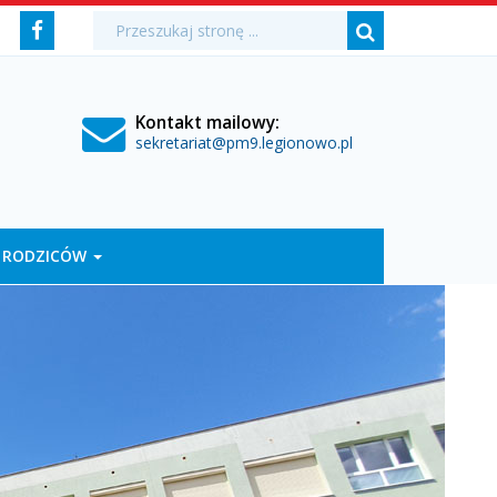
Media
Wyszukiwarka
Wyszukiwana
Formularz
Facebook
fraza:
Szukaj
społecznościowe
wyszukiwania
Kontakt mailowy:
sekretariat@pm9.legionowo.pl
 RODZICÓW