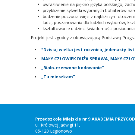
uwrażliwienie na piękno języka polskiego, zac
przybliżenie sylwetki wybranych bohaterów n
budzenie poczucia więzi z najbliższym otoczen
ludzi, poszanowania dla ludzkich wyborów, ksz
kształtowanie u dzieci świadomości posiadania
Projekt jest zgodny z obowiązującą Podstawą Progra
"Dzisiaj wielka jest rocznica, jedenasty li
MAŁY CZŁOWIEK DUŻA SPRAWA, MAŁY CZŁO
„Biało-czerwone kodowanie”
„Tu mieszkam”
Stopka
Adres
szkoły,
kontakt
Przedszkole Miejskie nr 9 AKADEMIA PRZYGO
ul. Królowej Jadwigi 11,
05-120 Legionowo