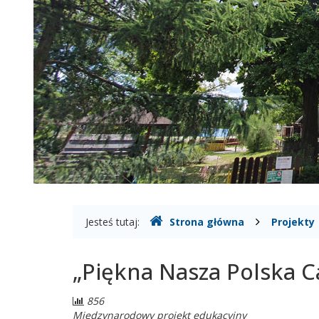
Gdzie
Jesteś tutaj:
Strona główna
Projekty
jesteśmy
„Piękna Nasza Polska C
Liczba
856
odwiedzających:
Międzynarodowy projekt edukacyjny