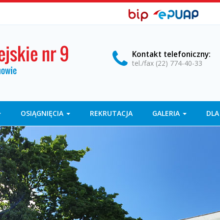
BIP,
Biuletyn
EPUAP
Informacji
ePUAP
Publicznej
Kontakt
telefoniczny
:
tel./fax (22) 774-40-33
OSIĄGNIĘCIA
REKRUTACJA
GALERIA
DLA