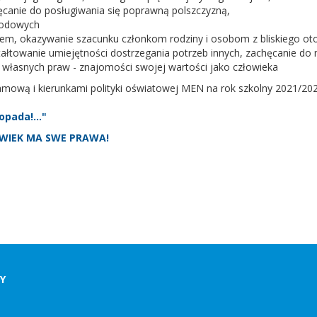
hęcanie do posługiwania się poprawną polszczyzną,
arodowych
iem, okazywanie szacunku członkom rodziny i osobom z bliskiego oto
tałtowanie umiejętności dostrzegania potrzeb innych, zachęcanie do
 własnych praw - znajomości swojej wartości jako człowieka
mową i kierunkami polityki oświatowej MEN na rok szkolny 2021/202
stopada!…"
WIEK MA SWE PRAWA!
DY