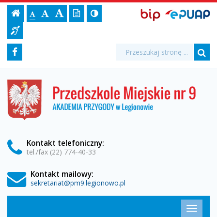
Międzyprzedszkolne
Ustawienia
BIP,
Czcionka,
Strona
-
Wersja
Kontrast
-
Biuletyn
-
EPUAP
jej
Czcionka
Informacji
Spotkania
strony
tekstowa
ePUAP
Czcionka
(włącz/wyłącz)
główna
Czcionka
Informacja
rozmiar
standardowa
Publicznej
powiększona
duża
na
dla
"Spacerkiem
Media
Wyszukiwarka
stronie:
Wyszukiwana
Formularz
Facebook
niesłyszących
fraza:
po
Szu
społecznościowe
wyszukiwania
Legionowie"
Przedszkole
Miejskie
-
nr
9
Przedszkole
w
Legionowie
Miejskie
Kontakt
telefoniczny
:
tel./fax (22) 774-40-33
nr
Kontakt mailowy:
9
sekretariat@pm9.legionowo.pl
w
Menu
Przełąc