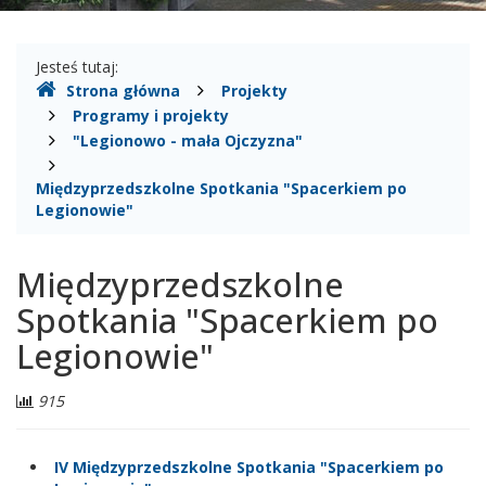
Gdzie
Jesteś tutaj:
Strona główna
Projekty
jesteśmy
Programy i projekty
"Legionowo - mała Ojczyzna"
Międzyprzedszkolne Spotkania "Spacerkiem po
Legionowie"
Międzyprzedszkolne
Spotkania "Spacerkiem po
Legionowie"
Liczba
915
odwiedzających:
IV Międzyprzedszkolne Spotkania "Spacerkiem po