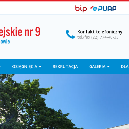
BIP,
Biuletyn
EPUAP
Informacji
ePUAP
Publicznej
Kontakt
telefoniczny
:
tel./fax (22) 774-40-33
OSIĄGNIĘCIA
REKRUTACJA
GALERIA
DLA