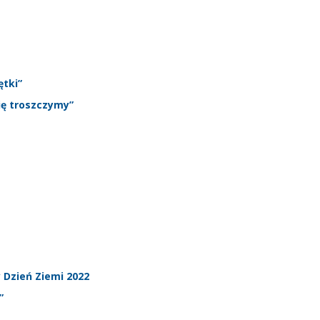
ętki”
ię troszczymy”
Dzień Ziemi 2022
”