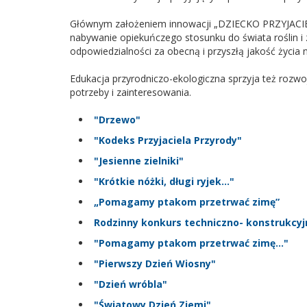
Głównym założeniem innowacji „DZIECKO PRZYJACIELE
nabywanie opiekuńczego stosunku do świata roślin i z
odpowiedzialności za obecną i przyszłą jakość życia 
Edukacja przyrodniczo-ekologiczna sprzyja też rozw
potrzeby i zainteresowania.
"Drzewo"
"Kodeks Przyjaciela Przyrody"
"Jesienne zielniki"
"Krótkie nóżki, długi ryjek..."
„Pomagamy ptakom przetrwać zimę”
Rodzinny konkurs techniczno- konstrukcyj
"Pomagamy ptakom przetrwać zimę…"
"Pierwszy Dzień Wiosny"
"Dzień wróbla"
"Światowy Dzień Ziemi"