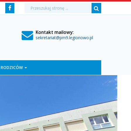
Media
Wyszukiwarka
Wyszukiwana
Formularz
Facebook
fraza:
Szukaj
społecznościowe
wyszukiwania
Kontakt mailowy:
sekretariat@pm9.legionowo.pl
 RODZICÓW