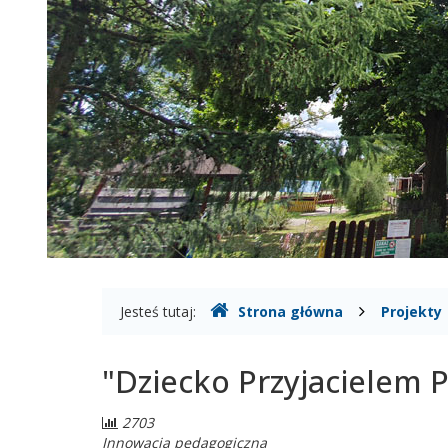
Gdzie
Jesteś tutaj:
Strona główna
Projekty
jesteśmy
"Dziecko Przyjacielem 
Liczba
2703
odwiedzających:
Innowacja pedagogiczna