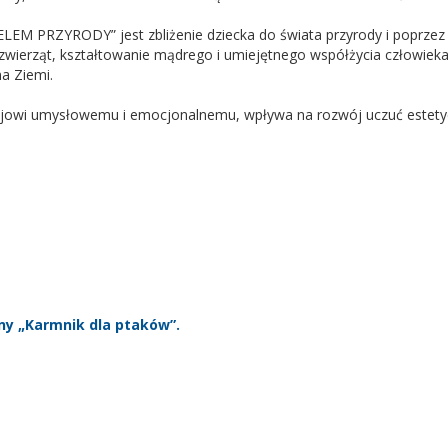
M PRZYRODY” jest zbliżenie dziecka do świata przyrody i poprzez 
wierząt, kształtowanie mądrego i umiejętnego współżycia człowieka z
na Ziemi.
ojowi umysłowemu i emocjonalnemu, wpływa na rozwój uczuć estetycz
ny „Karmnik dla ptaków”.