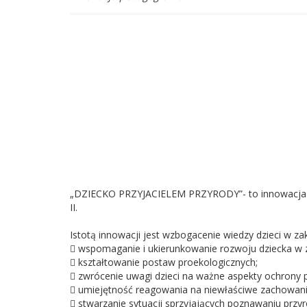
„DZIECKO PRZYJACIELEM PRZYRODY”- to innowacja pe
II.
Istotą innowacji jest wzbogacenie wiedzy dzieci w zak
 wspomaganie i ukierunkowanie rozwoju dziecka w z
 kształtowanie postaw proekologicznych;
 zwrócenie uwagi dzieci na ważne aspekty ochrony p
 umiejętność reagowania na niewłaściwe zachowani
 stwarzanie sytuacji sprzyjających poznawaniu przyr